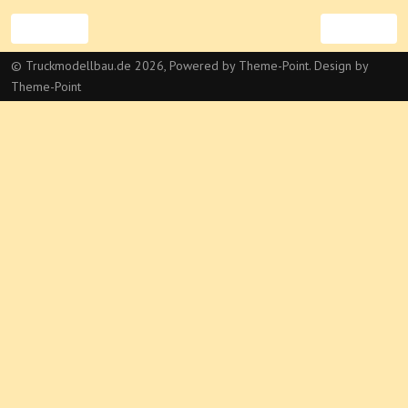
Vorheriger Beitrag: Thermo King
Nächster Beit
Zurück
Weiter
© Truckmodellbau.de 2026, Powered by
Theme-Point
. Design by
Theme-Point